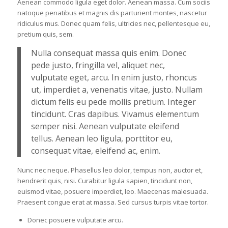
Aenean commodo ligula eget dolor. Aenean massa. Cum sociis
natoque penatibus et magnis dis parturient montes, nascetur
ridiculus mus. Donec quam felis, ultricies nec, pellentesque eu,
pretium quis, sem.
Nulla consequat massa quis enim. Donec
pede justo, fringilla vel, aliquet nec,
vulputate eget, arcu. In enim justo, rhoncus
ut, imperdiet a, venenatis vitae, justo. Nullam
dictum felis eu pede mollis pretium. Integer
tincidunt. Cras dapibus. Vivamus elementum
semper nisi. Aenean vulputate eleifend
tellus. Aenean leo ligula, porttitor eu,
consequat vitae, eleifend ac, enim.
Nunc nec neque. Phasellus leo dolor, tempus non, auctor et,
hendrerit quis, nisi. Curabitur ligula sapien, tincidunt non,
euismod vitae, posuere imperdiet, leo. Maecenas malesuada.
Praesent congue erat at massa. Sed cursus turpis vitae tortor.
Donec posuere vulputate arcu.